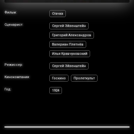
Фильм:
Стачка
Сценарист:
Сергей Эйзенштейн
Григорий Александров
Валериан Плетнёв
Илья Кравчуновский
Режиссер:
Сергей Эйзенштейн
Кинокомпания:
Госкино
Пролеткульт
Год:
1924