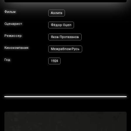
Фильм:
Аэлита
Сценарист:
Фёдор Оцеп
Режиссер:
Яков Протазанов
Кинокомпания:
Межрабпом-Русь
Год:
1924