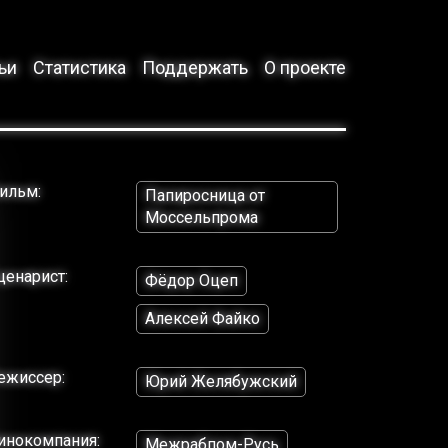
ьи
Статистика
Поддержать
О проекте
ильм:
Папиросница от
Моссельпрома
ценарист:
Фёдор Оцеп
Алексей Файко
ежиссер:
Юрий Желябужский
инокомпания:
Межрабпом-Русь