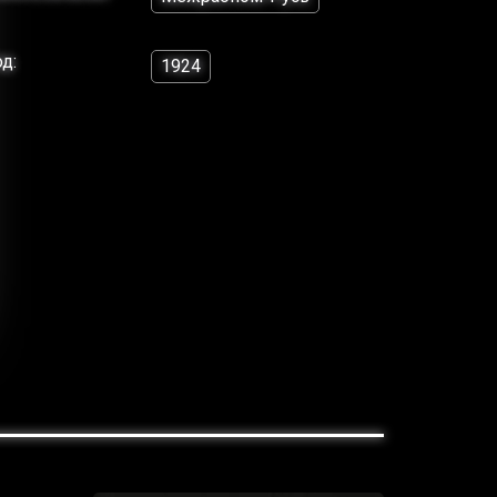
од:
1924