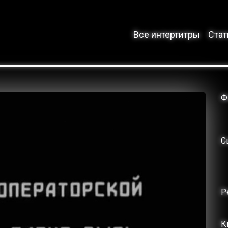
Все интертитры
Стат
Ф
С
Р
К