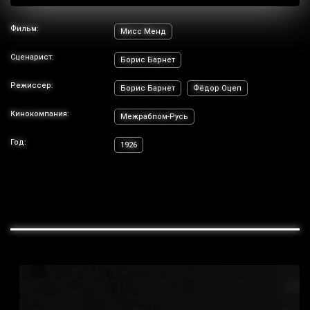
Фильм:
Мисс Менд
Сценарист:
Борис Барнет
Режиссер:
Борис Барнет
Фёдор Оцеп
Кинокомпания:
Межрабпом-Русь
Год:
1926