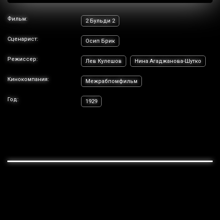
Фильм:
2 Бульди 2
Сценарист:
Осип Брик
Режиссер:
Лев Кулешов
Нина Агаджанова-Шутко
Кинокомпания:
Межрабпомфильм
Год:
1929