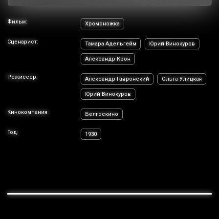
Фильм:
Хромоножка
Сценарист:
Тамара Адельгейм
Юрий Винокуров
Александр Крон
Режиссер:
Александр Гавронский
Ольга Улицкая
Юрий Винокуров
Кинокомпания:
Белгоскино
Год:
1930