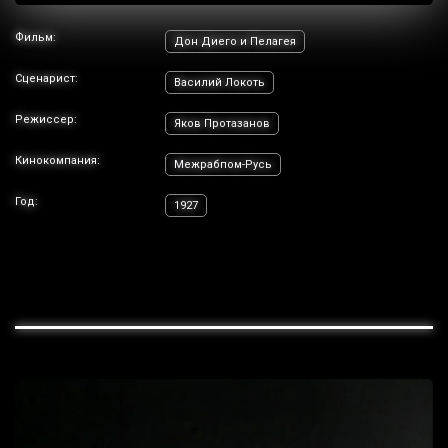
Фильм:
Дон Диего и Пелагея
Сценарист:
Василий Локоть
Режиссер:
Яков Протазанов
Кинокомпания:
Межрабпом-Русь
Год:
1927