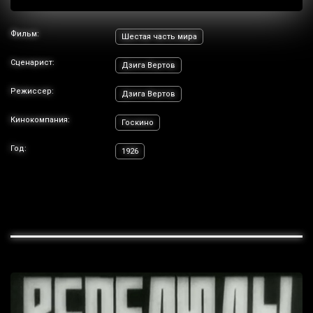
Фильм:
Шестая часть мира
Сценарист:
Дзига Вертов
Режиссер:
Дзига Вертов
Кинокомпания:
Госкино
Год:
1926