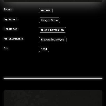
Фильм:
Аэлита
Сценарист:
Фёдор Оцеп
Режиссер:
Яков Протазанов
Кинокомпания:
Межрабпом-Русь
Год:
1924