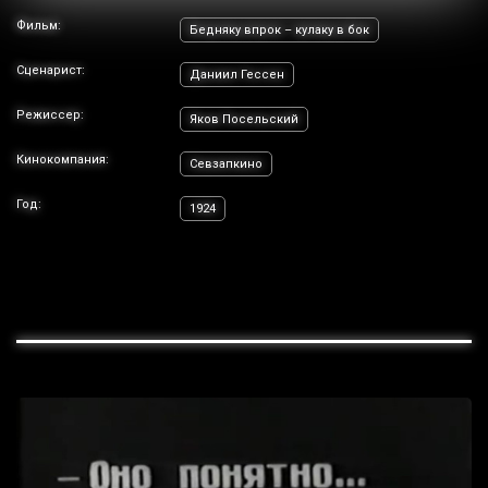
Фильм:
Бедняку впрок – кулаку в бок
Сценарист:
Даниил Гессен
Режиссер:
Яков Посельский
Кинокомпания:
Севзапкино
Год:
1924