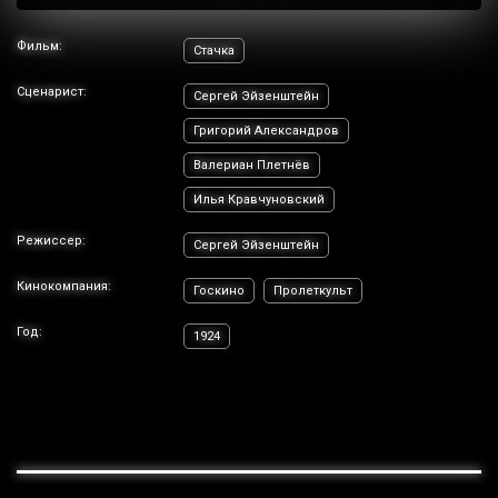
Фильм:
Стачка
Сценарист:
Сергей Эйзенштейн
Григорий Александров
Валериан Плетнёв
Илья Кравчуновский
Режиссер:
Сергей Эйзенштейн
Кинокомпания:
Госкино
Пролеткульт
Год:
1924