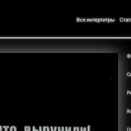
Все интертитры
Стат
Ф
С
Р
К
Г