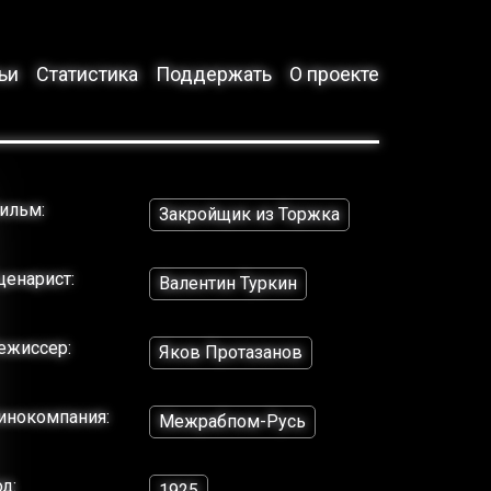
ьи
Статистика
Поддержать
О проекте
ильм:
Закройщик из Торжка
ценарист:
Валентин Туркин
ежиссер:
Яков Протазанов
инокомпания:
Межрабпом-Русь
од:
1925