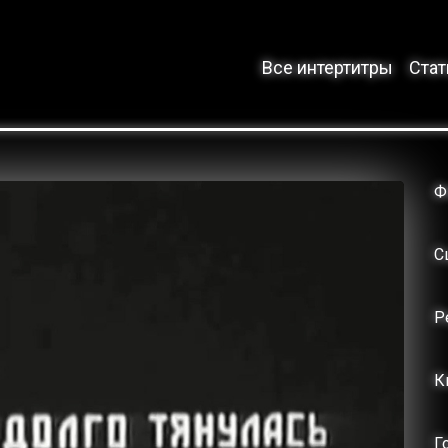
Все интертитры
Стат
Ф
С
Р
К
Г