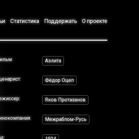
ьи
Статистика
Поддержать
О проекте
ильм:
Аэлита
ценарист:
Фёдор Оцеп
ежиссер:
Яков Протазанов
инокомпания:
Межрабпом-Русь
од:
1924