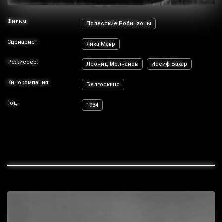
Фильм:
Полесские Робинзоны
Сценарист:
Янка Мавр
Режиссер:
Леонид Молчанов
Иосиф Бахар
Кинокомпания:
Белгоскино
Год:
1934