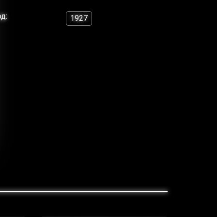
од:
1927