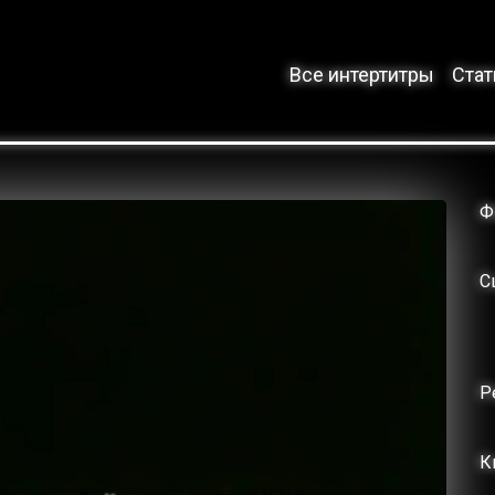
Все интертитры
Стат
Ф
С
Р
К