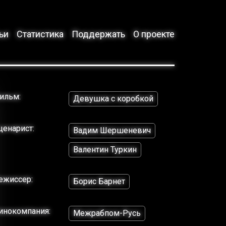
ьи
Статистика
Поддержать
О проекте
ильм:
Девушка с коробкой
ценарист:
Вадим Шершеневич
Валентин Туркин
ежиссер:
Борис Барнет
инокомпания:
Межрабпом-Русь