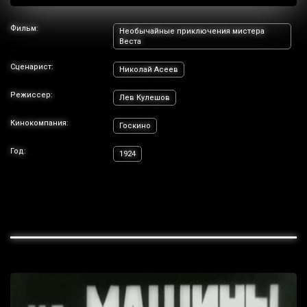
Фильм:
Необычайные приключения мистера
Веста
Сценарист:
Николай Асеев
Режиссер:
Лев Кулешов
Кинокомпания:
Госкино
Год:
1924