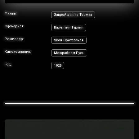
Фильм:
Закройщик из Торжка
Сценарист:
Валентин Туркин
Режиссер:
Яков Протазанов
Кинокомпания:
Межрабпом-Русь
Год:
1925