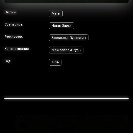
Фильм:
Мать
Сценарист:
Натан Зархи
Режиссер:
Всеволод Пудовкин
Кинокомпания:
Межрабпом-Русь
Год:
1926