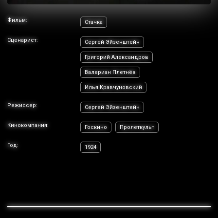
Фильм:
Стачка
Сценарист:
Сергей Эйзенштейн
Григорий Александров
Валериан Плетнёв
Илья Кравчуновский
Режиссер:
Сергей Эйзенштейн
Кинокомпания:
Госкино
Пролеткульт
Год:
1924