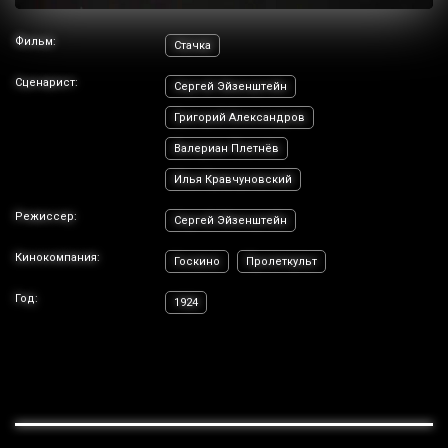
Фильм:
Стачка
Сценарист:
Сергей Эйзенштейн
Григорий Александров
Валериан Плетнёв
Илья Кравчуновский
Режиссер:
Сергей Эйзенштейн
Кинокомпания:
Госкино
Пролеткульт
Год:
1924