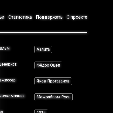
ьи
Статистика
Поддержать
О проекте
ильм:
Аэлита
ценарист:
Фёдор Оцеп
ежиссер:
Яков Протазанов
инокомпания:
Межрабпом-Русь
од:
1924